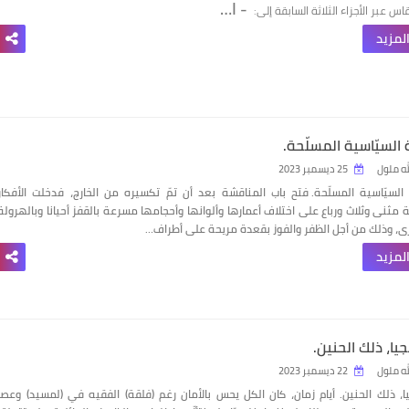
- ا…
س عبر الأجزاء الثلاثة السابقة إلى:
المزيد
 السيّاسية المسلّحة.
له ملول
25 ديسمبر 2023
لسيّاسية المسلّحة.
فتح باب المناقشة بعد أن تمّ تكسيره من الخارج، فدخلت الأفكار
 مثنى وثلاث ورباع على اختلاف أعمارها وألوانها وأحجامها مسرعة بالقفز أحيانا وبالهرولة
خرى، وذلك من أجل الظفر والفوز بقعدة مريحة على أطراف…
المزيد
يا، ذلك الحنين.
له ملول
22 ديسمبر 2023
ا، ذلك الحنين.
أيام زمان، كان الكل يحس بالأمان رغم (فلقة) الفقيه في (لمسيد) وعصا