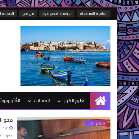
/>head> tags
اتفاقية الاستخدام
سياسة الخصوصية
من نحن
الصفحة ا
تعليم الكبار
المقالات
النَّانُوروبو
الرئيسية
محو ال
تعليم الكبار
عبد ال
محو الأ