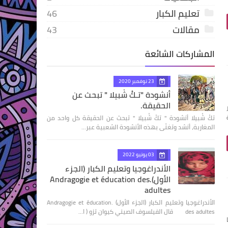
تعليم الكبار
46
مقالات
43
المشاركات الشائعة
23 نوفمبر 2020
أنشودة "تـكْ شْبيلا " تبحث عن
الحقيقة.
تكْ شْبيلا أنشودة " تكْ شْبيلا " تبحث عن الحقيقة كل واحد من
المغاربة، أنشد وتغنّى بهذه الأنشودة الشعبية عبر…
03 يونيو 2022
الأندراغوجيا وتعليم الكبار (الجزء
الأول).Andragogie et éducation des
adultes
الأندراغوجيا وتعليم الكبار (الجزء الأول) .Andragogie et éducation
des adultes قال الفيلسوف الصيني كيوان تزو ( ا…