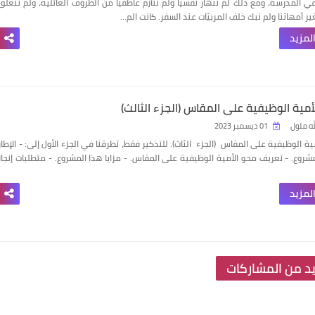
ي المدرسة، ومع ذلك لم ننهار نفسيّا ولم نتأزّم عاطفيا من الظروف العائلية، ولم تتعلق
ير أمهاتنا ولم نبك خلف المربيّات عند السفر.
كانت الم…
المزيد
أمية الوظيفية على المقاس (الجزء الثالث)
له ملول
01 ديسمبر 2023
ية الوظيفية على المقاس
(الجزء
الثاث).
للتذكير فقط، تطرقنا في الجزء الأول إلى: - الإطار
مشروع. - تعريف محو الأمية الوظيفية على المقاس. - مزايا هذا المشروع. - متطلبات إنجاز
المزيد
يد من المشاركات