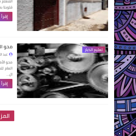
المعلم ف
قلوبنا بغ
إقرأ 
محو ال
تعليم الكبار
عبد ال
محو الأم
العام لل
ال…
إقرأ 
المز